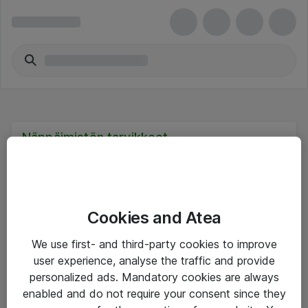
Näppäimistön tarvikkeet
Cookies and Atea
Hinnat eivät sisällä arvonlisäveroa
We use first- and third-party cookies to improve
user experience, analyse the traffic and provide
eShop Info
personalized ads. Mandatory cookies are always
enabled and do not require your consent since they
Yleiset ohjeet