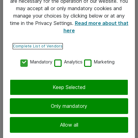
are necessary for the operation of our website. You
may accept all or only mandatory cookies and
Takuu- ja huolto-ohjeet
manage your choices by clicking below or at any
Yleiset toimitusehdot
time in the Privacy Settings.
Read more about that
here
Tietosuojakäytäntö
Complete List of Vendors
Yhteystiedot
Mandatory
Analytics
Marketing
Ota yhteyttä
Palaute
Tilaa uutiskirje
Keep Selected
Seuraa meitä
Only mandatory
Facebook
Allow all
Twitter