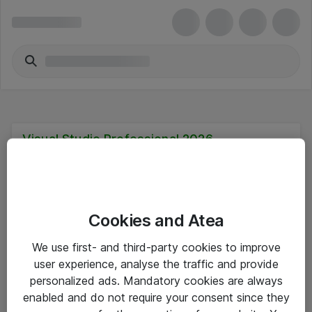
Visual Studio Professional 2026
Cookies and Atea
Hinnat eivät sisällä arvonlisäveroa
We use first- and third-party cookies to improve
user experience, analyse the traffic and provide
eShop Info
personalized ads. Mandatory cookies are always
enabled and do not require your consent since they
Yleiset ohjeet