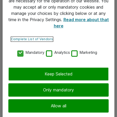
are necessary for the operation of our website. You
may accept all or only mandatory cookies and
Takuu- ja huolto-ohjeet
manage your choices by clicking below or at any
Yleiset toimitusehdot
time in the Privacy Settings.
Read more about that
here
Tietosuojakäytäntö
Complete List of Vendors
Yhteystiedot
Mandatory
Analytics
Marketing
Ota yhteyttä
Palaute
Tilaa uutiskirje
Keep Selected
Seuraa meitä
Only mandatory
Facebook
Allow all
Twitter