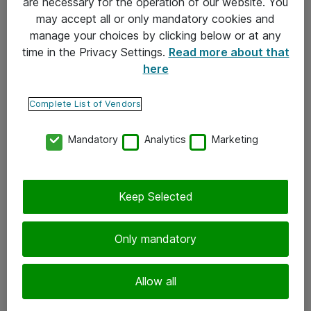
are necessary for the operation of our website. You
may accept all or only mandatory cookies and
Takuu- ja huolto-ohjeet
manage your choices by clicking below or at any
Yleiset toimitusehdot
time in the Privacy Settings.
Read more about that
here
Tietosuojakäytäntö
Complete List of Vendors
Yhteystiedot
Mandatory
Analytics
Marketing
Ota yhteyttä
Palaute
Tilaa uutiskirje
Keep Selected
Seuraa meitä
Only mandatory
Facebook
Allow all
Twitter