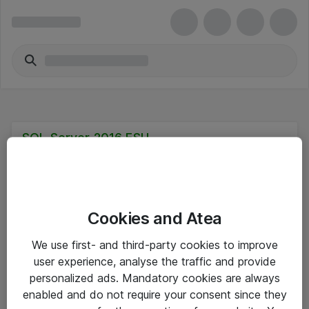
SQL Server 2016 ESU
Cookies and Atea
Hinnat eivät sisällä arvonlisäveroa
We use first- and third-party cookies to improve
user experience, analyse the traffic and provide
eShop Info
personalized ads. Mandatory cookies are always
enabled and do not require your consent since they
Yleiset ohjeet