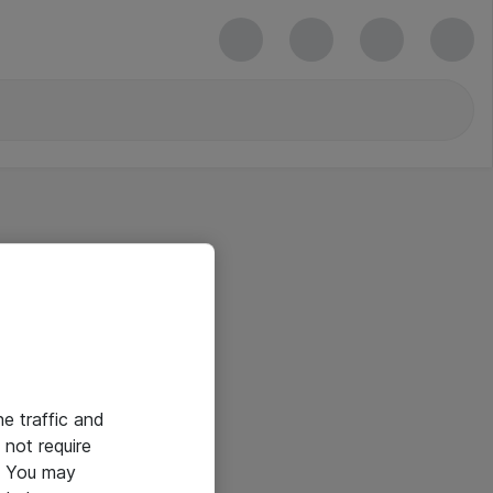
he traffic and
not require
e. You may