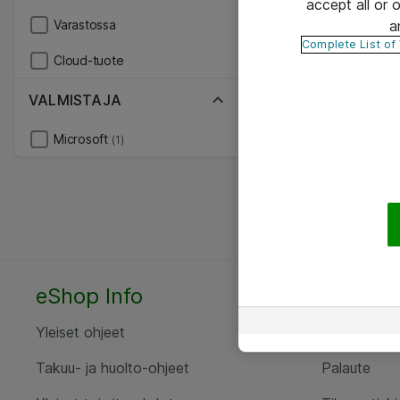
accept all or
a
Varastossa
Complete List of
Cloud-tuote
VALMISTAJA
Microsoft
(1)
eShop Info
Yhteyst
Yleiset ohjeet
Ota yht
Takuu- ja huolto-ohjeet
Palaute