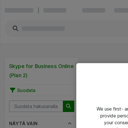
Skype for Business Online
(Plan 2)
Suodata
We use first- 
provide pers
your conse
NÄYTÄ VAIN