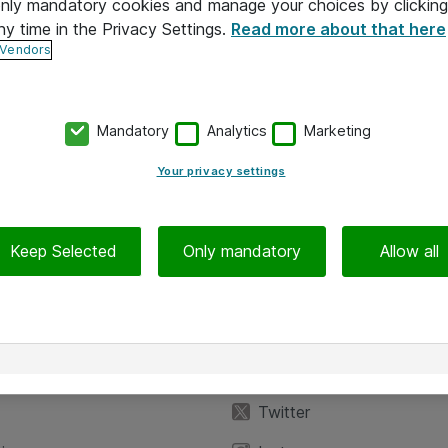
 only mandatory cookies and manage your choices by clicking
ny time in the Privacy Settings.
Read more about that here
 Vendors
Mandatory
Analytics
Marketing
Your privacy settings
Keep Selected
Only mandatory
Allow all
Hinnat eivät sisällä arvonlisäveroa
iedot
Seuraa meitä
eyttä
Facebook
Twitter