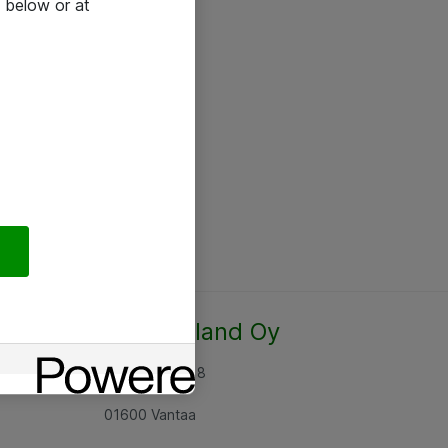
 below or at
Atea Finland Oy
Rajatorpantie 8
01600 Vantaa