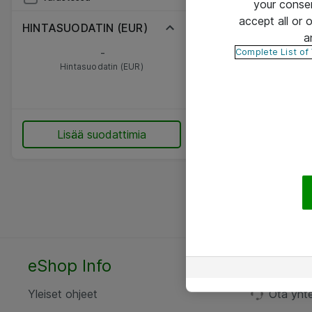
your conse
accept all or
HINTASUODATIN (EUR)
a
-
Complete List of
Hintasuodatin (EUR)
Lisää suodattimia
eShop Info
Yhteyst
Yleiset ohjeet
Ota yht