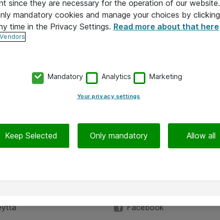
nt since they are necessary for the operation of our websit
 only mandatory cookies and manage your choices by clicking
ny time in the Privacy Settings.
Read more about that here
 Vendors
Mandatory
Analytics
Marketing
Your privacy settings
Keep Selected
Only mandatory
Allow all
Hinnat eivät sisällä arvonlisäveroa
iedot
Seuraa meitä
eyttä
Facebook