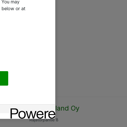
e. You may
 below or at
Atea Finland Oy
Rajatorpantie 8