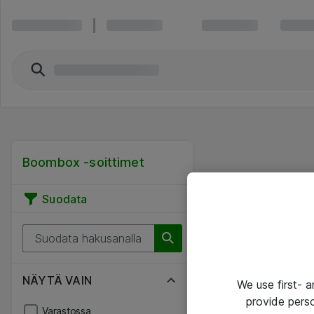
Boombox -soittimet
Suodata
NÄYTÄ VAIN
We use first- 
provide pers
Varastossa