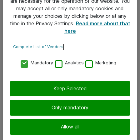
are necessary for the operation of our website. You
may accept all or only mandatory cookies and
Takuu- ja huolto-ohjeet
manage your choices by clicking below or at any
Yleiset toimitusehdot
time in the Privacy Settings.
Read more about that
here
Tietosuojakäytäntö
Complete List of Vendors
Yhteystiedot
Mandatory
Analytics
Marketing
Ota yhteyttä
Palaute
Tilaa uutiskirje
Keep Selected
Seuraa meitä
Only mandatory
Facebook
Allow all
Twitter