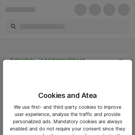
Askartelu- ja taidetarvikkeet
Cookies and Atea
Hinnat eivät sisällä arvonlisäveroa
We use first- and third-party cookies to improve
user experience, analyse the traffic and provide
eShop Info
personalized ads. Mandatory cookies are always
enabled and do not require your consent since they
Yleiset ohjeet