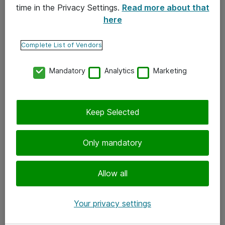
time in the Privacy Settings.
Read more about that
here
Yhteystiedot
Ota yhteyttä
Complete List of Vendors
Palaute
Mandatory
Analytics
Marketing
Tilaa uutiskirje
Keep Selected
Seuraa meitä
Facebook
Only mandatory
Twitter
Instagram
Allow all
LinkedIn
Your privacy settings
Youtube