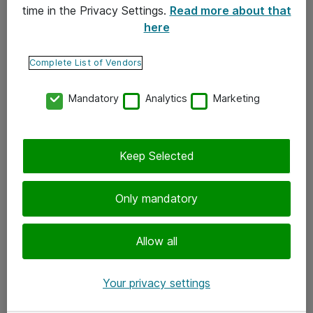
time in the Privacy Settings.
Read more about that
here
Yhteystiedot
Ota yhteyttä
Complete List of Vendors
Palaute
Mandatory
Analytics
Marketing
Tilaa uutiskirje
Keep Selected
Seuraa meitä
Facebook
Only mandatory
Twitter
Instagram
Allow all
LinkedIn
Your privacy settings
Youtube