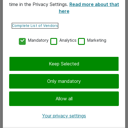
time in the Privacy Settings.
Read more about that
here
Yhteystiedot
Ota yhteyttä
Complete List of Vendors
Palaute
Mandatory
Analytics
Marketing
Tilaa uutiskirje
Keep Selected
Seuraa meitä
Facebook
Only mandatory
Twitter
Instagram
Allow all
LinkedIn
Your privacy settings
Youtube