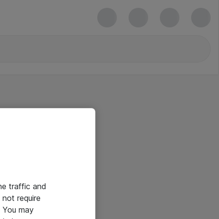
he traffic and
not require
e. You may