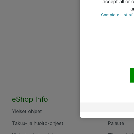
accept all or
a
Complete List of
eShop Info
Yhteyst
Yleiset ohjeet
Ota yht
Takuu- ja huolto-ohjeet
Palaute