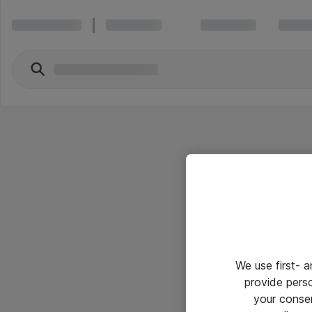
We use first- 
provide pers
your conse