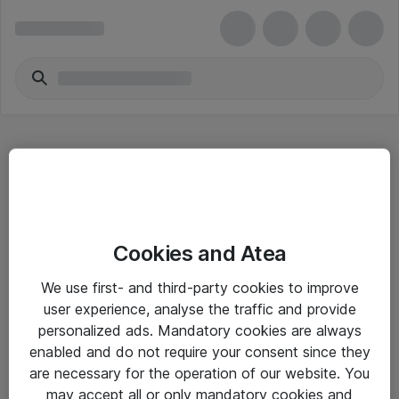
Hinnat eivät sisällä arvonlisäveroa
Cookies and Atea
We use first- and third-party cookies to improve
eShop Info
user experience, analyse the traffic and provide
personalized ads. Mandatory cookies are always
Yleiset ohjeet
enabled and do not require your consent since they
Takuu- ja huolto-ohjeet
are necessary for the operation of our website. You
may accept all or only mandatory cookies and
Yleiset toimitusehdot