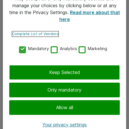
manage your choices by clicking below or at any
Tietosuojakäytäntö
time in the Privacy Settings.
Read more about that
here
Yhteystiedot
Complete List of Vendors
Ota yhteyttä
Mandatory
Analytics
Marketing
Palaute
Tilaa uutiskirje
Keep Selected
Seuraa meitä
Only mandatory
Facebook
Twitter
Allow all
Instagram
Your privacy settings
LinkedIn