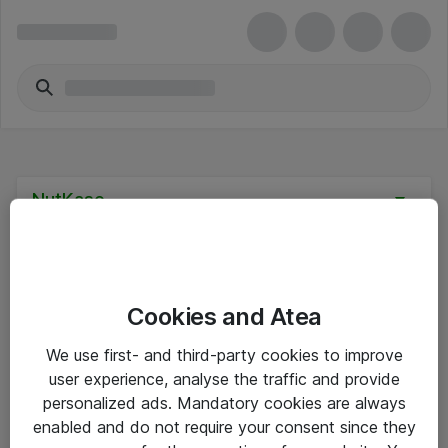
NutKase
Cookies and Atea
Hinnat eivät sisällä arvonlisäveroa
We use first- and third-party cookies to improve
user experience, analyse the traffic and provide
eShop Info
personalized ads. Mandatory cookies are always
enabled and do not require your consent since they
Yleiset ohjeet