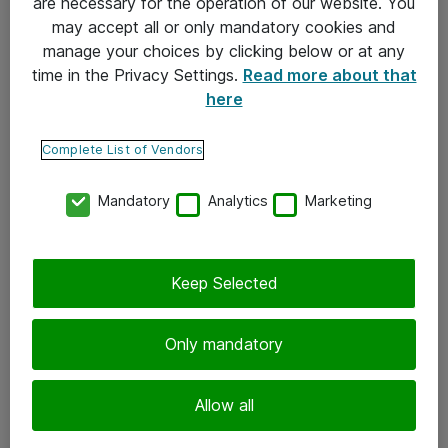
are necessary for the operation of our website. You
may accept all or only mandatory cookies and
Takuu- ja huolto-ohjeet
manage your choices by clicking below or at any
Yleiset toimitusehdot
time in the Privacy Settings.
Read more about that
here
Tietosuojakäytäntö
Complete List of Vendors
Yhteystiedot
Mandatory
Analytics
Marketing
Ota yhteyttä
Palaute
Tilaa uutiskirje
Keep Selected
Seuraa meitä
Only mandatory
Facebook
Allow all
Twitter