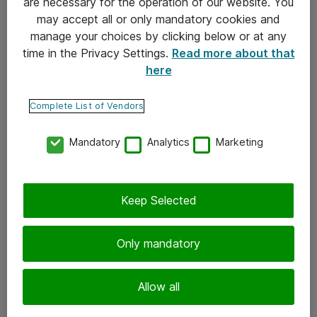
are necessary for the operation of our website. You
may accept all or only mandatory cookies and
Takuu- ja huolto-ohjeet
manage your choices by clicking below or at any
Yleiset toimitusehdot
time in the Privacy Settings.
Read more about that
here
Tietosuojakäytäntö
Complete List of Vendors
Yhteystiedot
Mandatory
Analytics
Marketing
Ota yhteyttä
Palaute
Tilaa uutiskirje
Keep Selected
Seuraa meitä
Only mandatory
Facebook
Allow all
Twitter