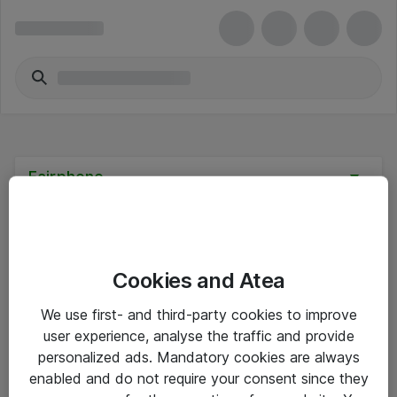
Fairphone
Cookies and Atea
Hinnat eivät sisällä arvonlisäveroa
We use first- and third-party cookies to improve
user experience, analyse the traffic and provide
eShop Info
personalized ads. Mandatory cookies are always
enabled and do not require your consent since they
Yleiset ohjeet