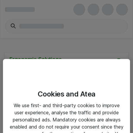
Ergonomic Solutions
Cookies and Atea
Hinnat eivät sisällä arvonlisäveroa
We use first- and third-party cookies to improve
user experience, analyse the traffic and provide
eShop Info
personalized ads. Mandatory cookies are always
enabled and do not require your consent since they
Yleiset ohjeet