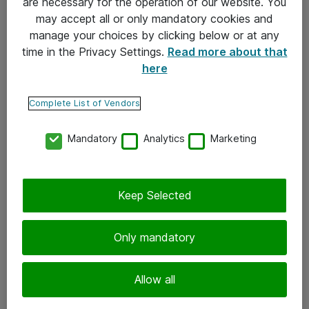
are necessary for the operation of our website. You
may accept all or only mandatory cookies and
Takuu- ja huolto-ohjeet
manage your choices by clicking below or at any
Yleiset toimitusehdot
time in the Privacy Settings.
Read more about that
here
Tietosuojakäytäntö
Complete List of Vendors
Yhteystiedot
Mandatory
Analytics
Marketing
Ota yhteyttä
Palaute
Tilaa uutiskirje
Keep Selected
Seuraa meitä
Only mandatory
Facebook
Allow all
Twitter