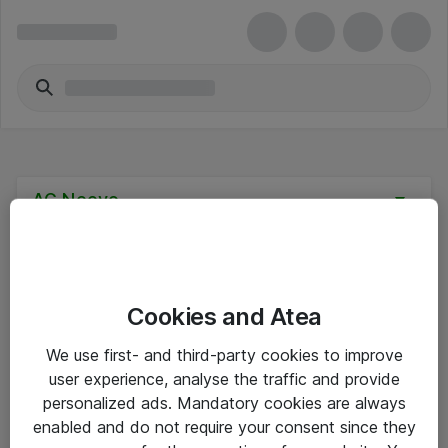
AG Neovo
Cookies and Atea
Hinnat eivät sisällä arvonlisäveroa
We use first- and third-party cookies to improve
user experience, analyse the traffic and provide
eShop Info
personalized ads. Mandatory cookies are always
enabled and do not require your consent since they
Yleiset ohjeet