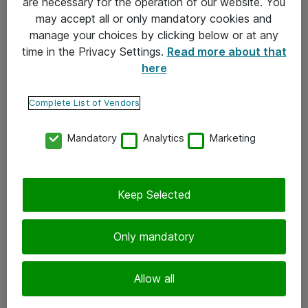
are necessary for the operation of our website. You
may accept all or only mandatory cookies and
Takuu- ja huolto-ohjeet
manage your choices by clicking below or at any
Yleiset toimitusehdot
time in the Privacy Settings.
Read more about that
here
Tietosuojakäytäntö
Complete List of Vendors
Yhteystiedot
Mandatory
Analytics
Marketing
Ota yhteyttä
Palaute
Tilaa uutiskirje
Keep Selected
Seuraa meitä
Only mandatory
Facebook
Allow all
Twitter