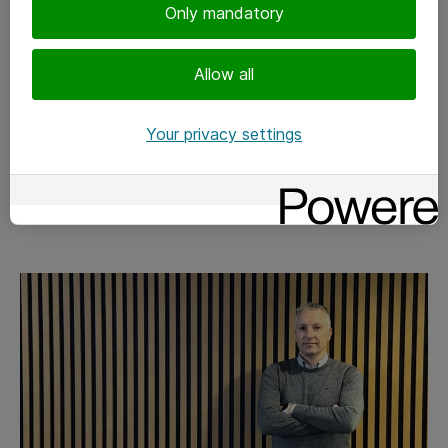
TIEDOLLA JOHTAMINEN
Only mandatory
18-11-2024
Allow all
Kolme suurinta hidastetta tekoälyn
täyteen hyödyntämiseen
Your privacy settings
organisaatioissa
🔑 Premium