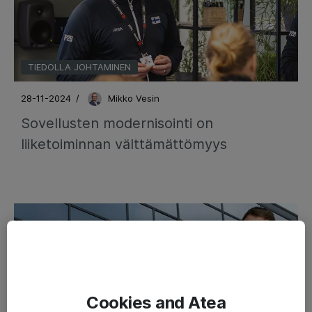
TIEDOLLA JOHTAMINEN
28-11-2024
/
Mikko Vesin
Sovellusten modernisointi on
liiketoiminnan välttämättömyys
Cookies and Atea