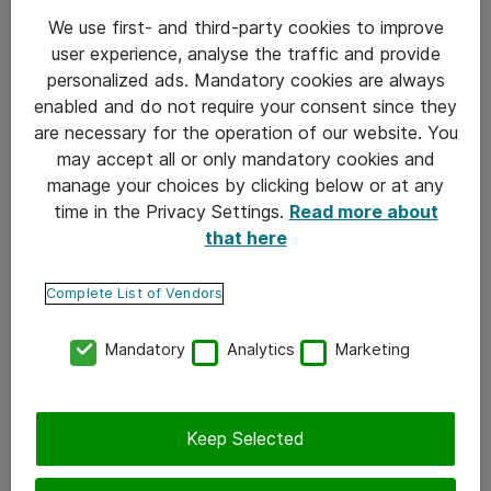
We use first- and third-party cookies to improve
user experience, analyse the traffic and provide
TIEDOLLA JOHTAMINEN
personalized ads. Mandatory cookies are always
enabled and do not require your consent since they
20-11-2024
/
Jussi Vitikainen
are necessary for the operation of our website. You
AI prestudy teollisuuden
may accept all or only mandatory cookies and
tekoälyhankkeiden tueksi
manage your choices by clicking below or at any
time in the Privacy Settings.
Read more about
that here
Complete List of Vendors
Mandatory
Analytics
Marketing
Keep Selected