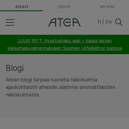
ATEA.FI
ESHOP
MY ATEA
FI
|
EN
JULKI NYT: Avustushaku auki – tukea lasten
yleisurheiluvalmennukseen Suomen Urheiluliiton kanssa
Blogi
Atean blogi tarjoaa tuoreita näkökulmia
ajankohtaisiin aiheisiin alamme ammattilaisten
näkökulmasta.