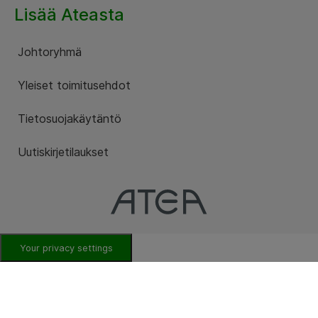
Lisää Ateasta
Johtoryhmä
Yleiset toimitusehdot
Tietosuojakäytäntö
Uutiskirjetilaukset
Your privacy settings