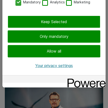
Mandatory
Analytics
Marketing
Keep Selected
HANKINTA JA HALLINNOINTI
Only mandatory
21-12-2023
Allow all
SAM-tool part of Software Lifecycle
Management
Your privacy settings