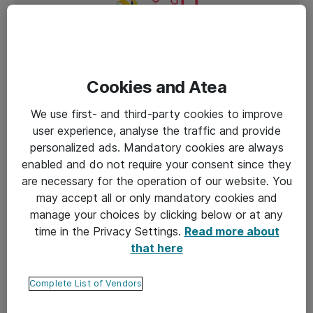
Cookies and Atea
We use first- and third-party cookies to improve
user experience, analyse the traffic and provide
HANKINTA JA HALLINNOINTI
personalized ads. Mandatory cookies are always
enabled and do not require your consent since they
21-12-2023
are necessary for the operation of our website. You
Miksi mitata ohjelmistosovellusten
may accept all or only mandatory cookies and
käyttöä?
manage your choices by clicking below or at any
time in the Privacy Settings.
Read more about
that here
Complete List of Vendors