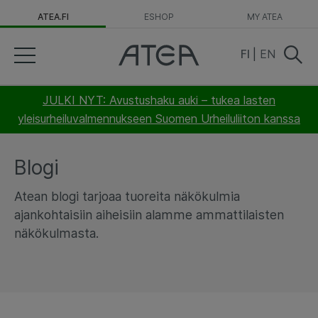
ATEA.FI
ESHOP
MY ATEA
FI
|
EN
JULKI NYT: Avustushaku auki – tukea lasten
yleisurheiluvalmennukseen Suomen Urheiluliiton kanssa
Blogi
Atean blogi tarjoaa tuoreita näkökulmia
ajankohtaisiin aiheisiin alamme ammattilaisten
näkökulmasta.