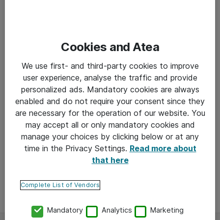
Cookies and Atea
We use first- and third-party cookies to improve
user experience, analyse the traffic and provide
personalized ads. Mandatory cookies are always
enabled and do not require your consent since they
are necessary for the operation of our website. You
URA ATEASSA
may accept all or only mandatory cookies and
manage your choices by clicking below or at any
22-10-2020
time in the Privacy Settings.
Read more about
that here
Myynnistä tiedonhallinnan sparraajaksi
Complete List of Vendors
Mandatory
Analytics
Marketing