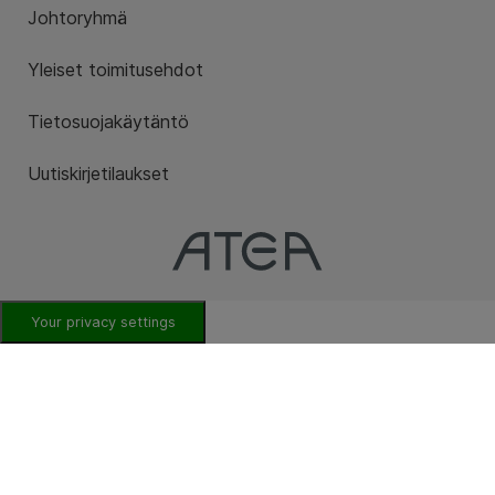
Johtoryhmä
Yleiset toimitusehdot
Tietosuojakäytäntö
Uutiskirjetilaukset
Your privacy settings