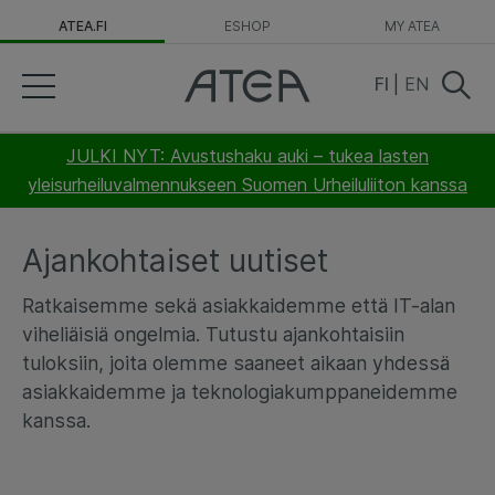
ATEA.FI
ESHOP
MY ATEA
FI
|
EN
JULKI NYT: Avustushaku auki – tukea lasten
yleisurheiluvalmennukseen Suomen Urheiluliiton kanssa
Ajankohtaiset uutiset
Ratkaisemme sekä asiakkaidemme että IT-alan
viheliäisiä ongelmia. Tutustu ajankohtaisiin
tuloksiin, joita olemme saaneet aikaan yhdessä
asiakkaidemme ja teknologiakumppaneidemme
kanssa.